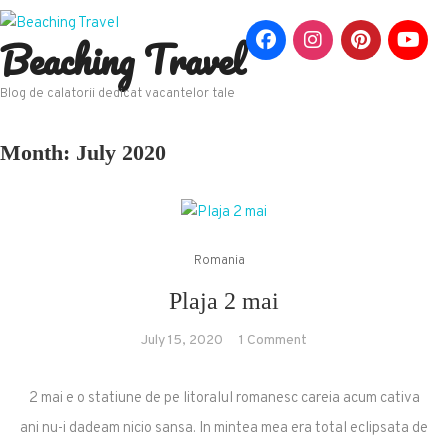
Skip
Beaching Travel
to
content
Blog de calatorii dedicat vacantelor tale
Month:
July 2020
Romania
Plaja 2 mai
on
July 15, 2020
1 Comment
Plaja
2
2 mai e o statiune de pe litoralul romanesc careia acum cativa
mai
ani nu-i dadeam nicio sansa. In mintea mea era total eclipsata de