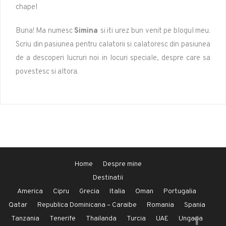
Buna! Ma numesc
Simina
si iti urez bun venit pe blogul meu.
Scriu din pasiunea pentru calatorii si calatoresc din pasiunea
de a descoperi lucruri noi in locuri speciale, despre care sa
povestesc si altora.
Home
Despre mine
Destinatii
America
Cipru
Grecia
Italia
Oman
Portugalia
Qatar
Republica Dominicana – Caraibe
Romania
Spania
Tanzania
Tenerife
Thailanda
Turcia
UAE
Ungaria