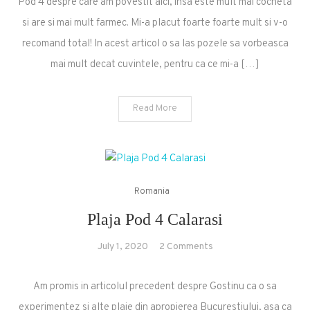
Pod 4 despre care am povestit aici, insa este mult mai cocheta
si are si mai mult farmec. Mi-a placut foarte foarte mult si v-o
recomand total! In acest articol o sa las pozele sa vorbeasca
mai mult decat cuvintele, pentru ca ce mi-a […]
Read More
Romania
Plaja Pod 4 Calarasi
on
July 1, 2020
2 Comments
Plaja
Pod
Am promis in articolul precedent despre Gostinu ca o sa
4
experimentez si alte plaje din apropierea Bucurestiului, asa ca