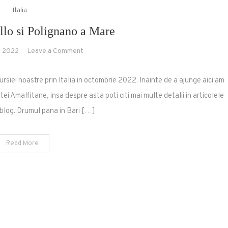
Italia
llo si Polignano a Mare
on
, 2022
Leave a Comment
Bari
Alberobello
cursiei noastre prin Italia in octombrie 2022. Inainte de a ajunge aici am
si
tei Amalfitane, insa despre asta poti citi mai multe detalii in articolele
Polignano
blog. Drumul pana in Bari […]
a
Mare
Read More