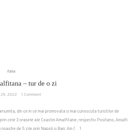
Italia
lfitana – tur de o zi
on
 29, 2022
1 Comment
Coasta
Amalfitana
enumita, din ce in ce mai promovata si mai cunoscuta turistilor de
–
 prin cele 3 orasele ale Coastei Amalfitane, respectiv Positano, Amalfi
tur
i noastre de 5 zile prin Napoli si Bari. Am […]