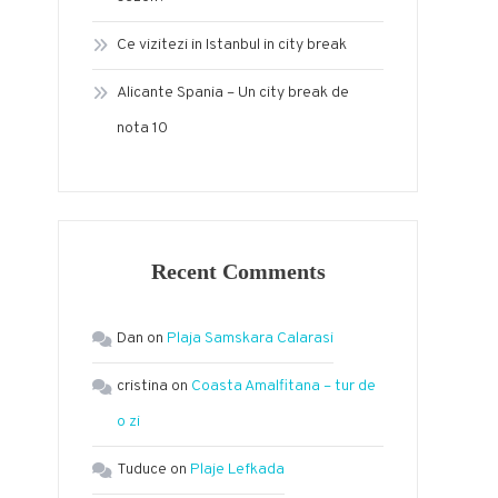
Ce vizitezi in Istanbul in city break
Alicante Spania – Un city break de
nota 10
Recent Comments
Dan
on
Plaja Samskara Calarasi
cristina
on
Coasta Amalfitana – tur de
o zi
Tuduce
on
Plaje Lefkada