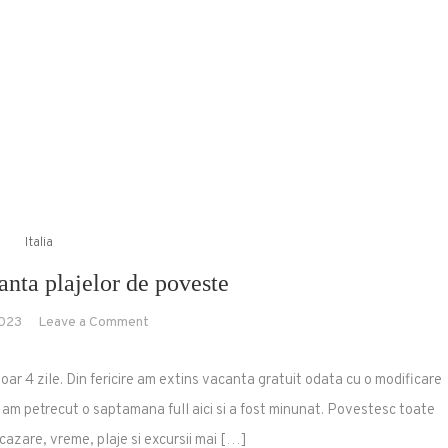
Italia
anta plajelor de poveste
on
2023
Leave a Comment
Sardinia
–
doar 4 zile. Din fericire am extins vacanta gratuit odata cu o modificare
vacanta
 am petrecut o saptamana full aici si a fost minunat. Povestesc toate
plajelor
 cazare, vreme, plaje si excursii mai […]
de