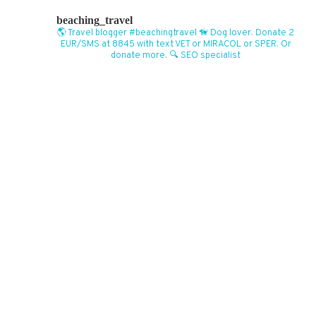
beaching_travel
🌎 Travel blogger #beachingtravel
🦮 Dog lover. Donate 2
EUR/SMS at 8845 with text VET or MIRACOL or SPER. Or
donate more.
🔍 SEO specialist