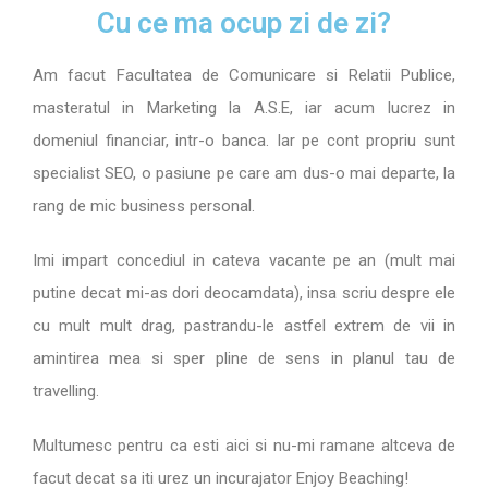
Cu ce ma ocup zi de zi?
Am facut Facultatea de Comunicare si Relatii Publice,
masteratul in Marketing la A.S.E, iar acum lucrez in
domeniul financiar, intr-o banca. Iar pe cont propriu sunt
specialist SEO, o pasiune pe care am dus-o mai departe, la
rang de mic business personal.
Imi impart concediul in cateva vacante pe an (mult mai
putine decat mi-as dori deocamdata), insa scriu despre ele
cu mult mult drag, pastrandu-le astfel extrem de vii in
amintirea mea si sper pline de sens in planul tau de
travelling.
Multumesc pentru ca esti aici si nu-mi ramane altceva de
facut decat sa iti urez un incurajator Enjoy Beaching!