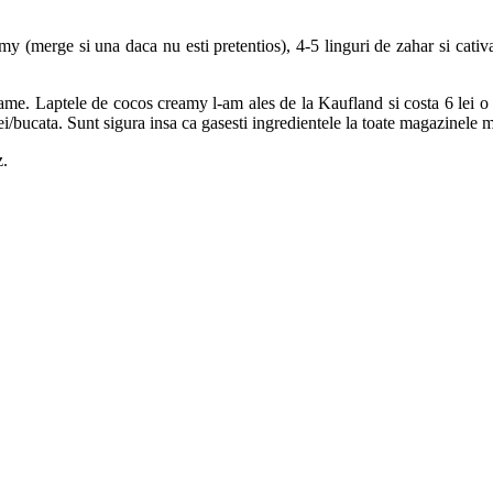
my (merge si una daca nu esti pretentios), 4-5 linguri de zahar si cati
ame. Laptele de cocos creamy l-am ales de la Kaufland si costa 6 lei o 
ei/bucata. Sunt sigura insa ca gasesti ingredientele la toate magazinele 
z.