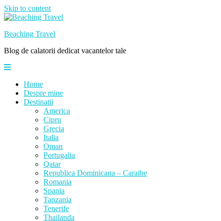
Skip to content
Beaching Travel
Blog de calatorii dedicat vacantelor tale
Home
Despre mine
Destinatii
America
Cipru
Grecia
Italia
Oman
Portugalia
Qatar
Republica Dominicana – Caraibe
Romania
Spania
Tanzania
Tenerife
Thailanda