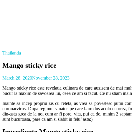
Thailanda
Mango sticky rice
March 28, 2020
November 28, 2023
Mango sticky rice este revelatia culinara de care auzisem de mai mul
bucur la maxim de savoarea lui, ceea ce am si facut. Ce nu stiam inainte
Inainte sa incep propriu-zis cu reteta, as vrea sa povestesc putin c
coronarvirus. Dupa regimul sanatos pe care l-am dus acolo cu orez, fr
din-asta grea de la noi cum ar fi porc, vita, pui ca de, minim 2 sapt
sunt bucuroasa, pare ca am si slabit in felu’ asta:)
Ingrediente Mango sticky rice