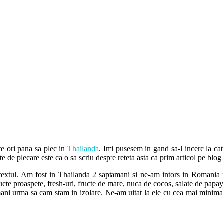
te ori pana sa plec in
Thailanda
. Imi pusesem in gand sa-l incerc la cat
 de plecare este ca o sa scriu despre reteta asta ca prim articol pe blog 
ontextul. Am fost in Thailanda 2 saptamani si ne-am intors in Romania f
ucte proaspete, fresh-uri, fructe de mare, nuca de cocos, salate de papa
amani urma sa cam stam in izolare. Ne-am uitat la ele cu cea mai minima 